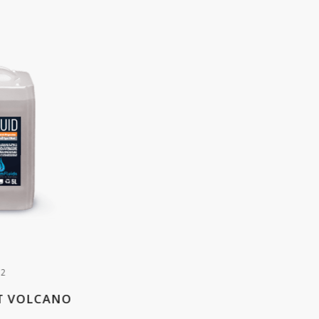
O2
T VOLCANO