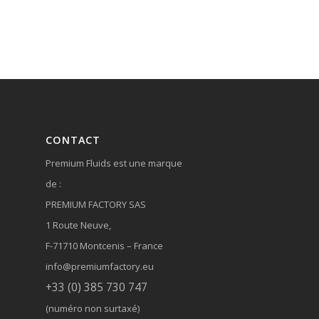
CONTACT
Premium Fluids est une marque
de :
PREMIUM FACTORY SAS
1 Route Neuve,
F-71710 Montcenis – France
info@premiumfactory.eu
+33 (0) 385 730 747
(numéro non surtaxé)