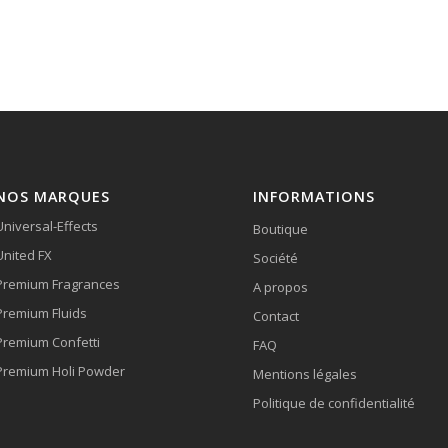
NOS MARQUES
INFORMATIONS
Universal-Effects
Boutique
United FX
Société
Premium Fragrances
A propos
Premium Fluids
Contact
Premium Confetti
FAQ
Premium Holi Powder
Mentions légales
Politique de confidentialité