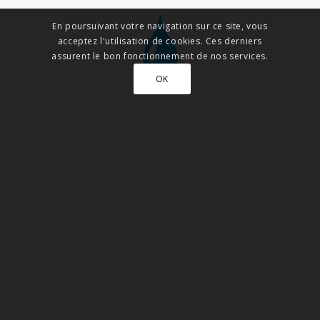
En poursuivant votre navigation sur ce site, vous
acceptez l'utilisation de cookies. Ces derniers
assurent le bon fonctionnement de nos services.
OK
PERFORMANT
Ce liquide à fumée a été élaboré de telle sorte que chaque
goutte compte. C’est pourquoi il est si efficace. Sa composition
chimique permet notamment de produire plus de fumée qu’un
liquide classique et de profiter au maximum des
performances de votre machine. De nombreux
professionnels en quête de performances et de rentabilité
l’ont adopté.