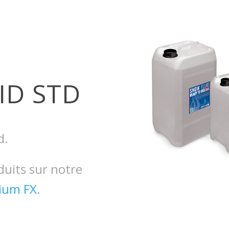
ID STD
d.
duits sur notre
ium FX
.