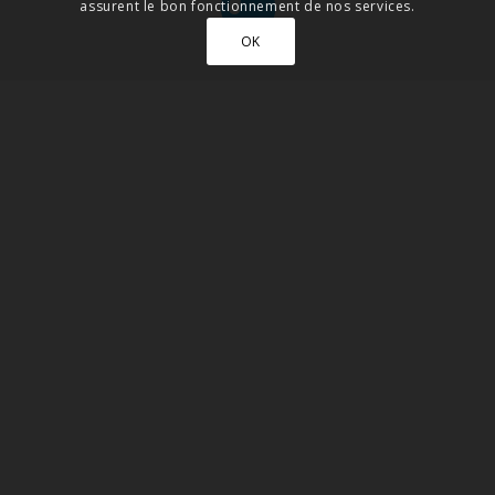
assurent le bon fonctionnement de nos services.
OK
PERFORMANT
Ce liquide à fumée a été élaboré de telle sorte que chaque
goutte compte. C’est pourquoi il est si efficace. Sa composition
chimique permet notamment de produire plus de fumée qu’un
liquide classique et de profiter au maximum des
performances de votre machine. De nombreux
professionnels en quête de performances et de rentabilité
l’ont adopté.