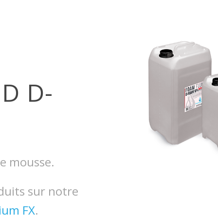
D D-
de mousse.
duits sur notre
ium FX
.